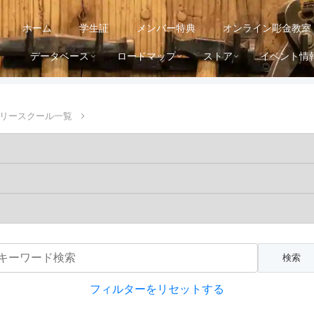
ホーム
学生証
メンバー特典
オンライン彫金教室
データベース
ロードマップ
ストア
イベント情
リースクール一覧
フィルターをリセットする