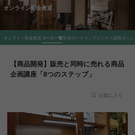
オンライン彫金教室
オンライン彫金教室
コース一覧
学習ロードマップ
ビジネス講座
ダッシ
【商品開発】販売と同時に売れる商品
企画講座「8つのステップ」
お気に入り