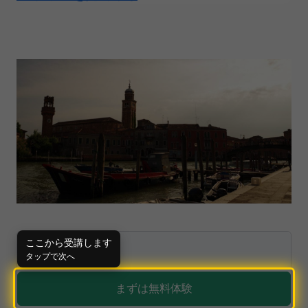
¥
980
ここから受講します
タップで次へ
まずは無料体験