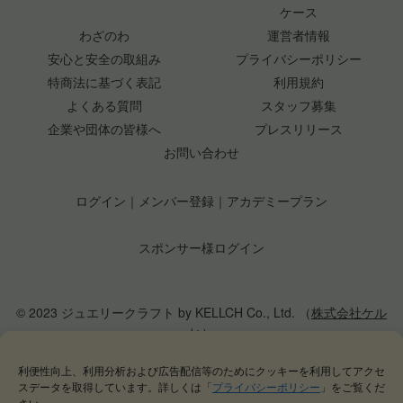
ケース
わざのわ
運営者情報
安心と安全の取組み
プライバシーポリシー
特商法に基づく表記
利用規約
よくある質問
スタッフ募集
企業や団体の皆様へ
プレスリリース
お問い合わせ
ログイン
｜
メンバー登録
｜
アカデミープラン
スポンサー様ログイン
© 2023 ジュエリークラフト by KELLCH Co., Ltd. （
株式会社ケル
ヒ
）
利便性向上、利用分析および広告配信等のためにクッキーを利用してアクセ
私達は、地方創生SDGs官民連携プラットフォームに加盟しています
スデータを取得しています。詳しくは「
プライバシーポリシー
」をご覧くだ
私達は、（一社）
日本ジュエリー協会
の正会員として日本のジュエリー文化の発
さい。