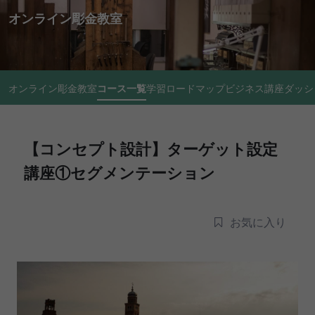
オンライン彫金教室
オンライン彫金教室
コース一覧
学習ロードマップ
ビジネス講座
ダッシ
【コンセプト設計】ターゲット設定
講座①セグメンテーション
お気に入り