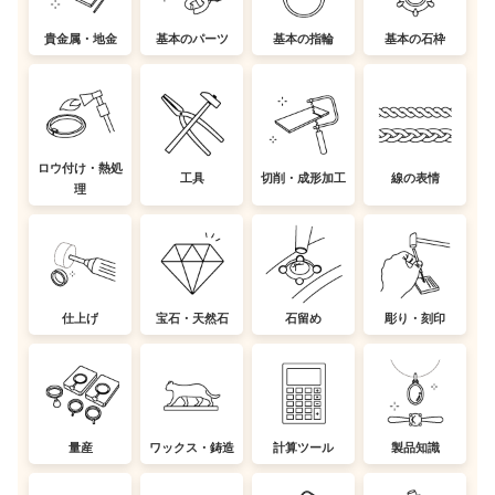
貴金属・地金
基本のパーツ
基本の指輪
基本の石枠
ロウ付け・熱処
工具
切削・成形加工
線の表情
理
仕上げ
宝石・天然石
石留め
彫り・刻印
量産
ワックス・鋳造
計算ツール
製品知識