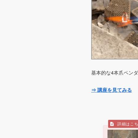
基本的な4本爪ペン
⇒ 講座を見てみる