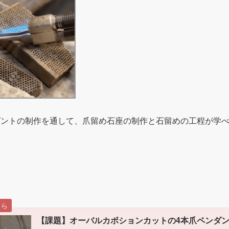
ダントの制作を通して、爪留め石座の制作と石留めの工程が学
【課題】オーバルカボションカットの4本爪ペンダ