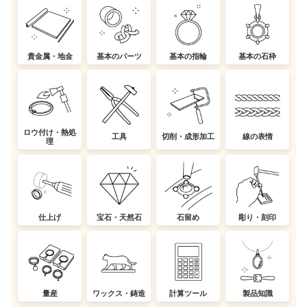
貴金属・地金
基本のパーツ
基本の指輪
基本の石枠
ロウ付け・熱処
工具
切削・成形加工
線の表情
理
仕上げ
宝石・天然石
石留め
彫り・刻印
量産
ワックス・鋳造
計算ツール
製品知識