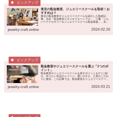
東京の彫金教室、ジュエリースクールを取材！お
すすめは？
東京の彫金教室やジュエリースクールを紹介した取材記
事。渋谷「彫金教室スタジオクルーシブル」、三鷹「シル
バーアクセサリー＆ジュエリースクール彫金家族」、赤羽
「赤羽彫金 銀ゆび輪」、吉祥寺「DOVE Academy of
Jewelry Arts（ダブ・アカデミー・オブ・ジュエリーアー
2024.02.20
jewelry-craft.online
ツ）の4校を、現役のジュエリースクール講師が取材し、
各彫金教室の特徴や評判を紹介。
彫金教室やジュエリースクールを選ぶ「3つのポ
イント」
彫金教室やジュエリースクールを探すポイントを3つご紹
介。作りたい作品のイメージ、通いやすさ、工房のこだわ
りに着目。この記事では、彫金教室やジュエリースクール
に通って、彫金を学びたい・ジュエリー制作を学びたいと
考えている人向けに、これら3つのポイントを詳しく解
2024.03.21
jewelry-craft.online
説。