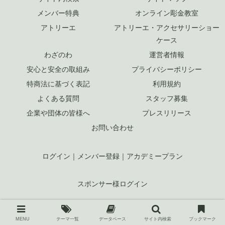
メンバー特典
オンライン彫金教室
アトリーエ
アトリーエ・アクセサリーショー
ケース
わざのわ
運営者情報
安心と安全の取組み
プライバシーポリシー
特商法に基づく表記
利用規約
よくある質問
スタッフ募集
企業や団体の皆様へ
プレスリリース
お問い合わせ
ログイン
｜
メンバー登録
｜
アカデミープラン
スポンサー様ログイン
MENU
テーマ一覧
データベース
サイト内検索
ブックマーク
© 2023 ジュエリークラフト by KELLCH Co., Ltd. （
株式会社ケル