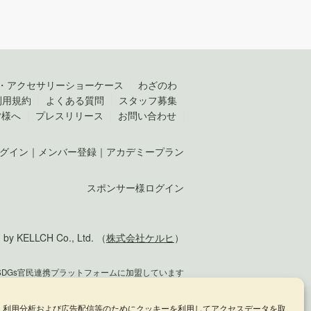
・アクセサリーショーケース
わざのわ
利用規約
よくある質問
スタッフ募集
皆様へ
プレスリリース
お問い合わせ
グイン
｜
メンバー登録
｜
アカデミープラン
スポンサー様ログイン
KELLCH Co., Ltd. （
株式会社ケルヒ
）
SDGs官民連携プラットフォームに加盟しています
員として日本のジュエリー文化の発展に貢献します
、利用分析および広告配信等のためにクッキーを利用してアクセスデータを取