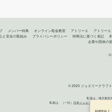
プ
メンバー特典
オンライン彫金教室
アトリーエ
アトリーエ
心と安全の取組み
プライバシーポリシー
特商法に基づく表記
企業や団体の
ロ
© 2023 ジュエリークラフト by 
私達は、地方創生
私達は、（一社）
日本ジュエリー協会
の正会
利便性向上