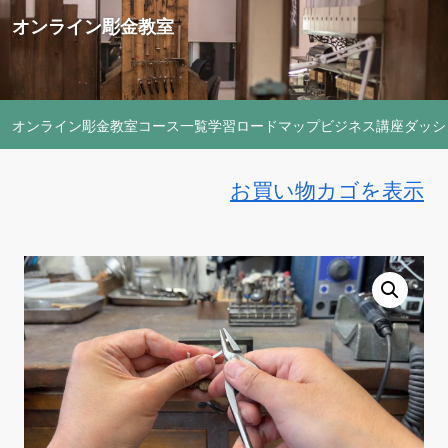
オンライン彫金教室
オンライン彫金教室
コース一覧
学習ロードマップ
ビジネス講座
ダッシ
お買い物カゴを表示