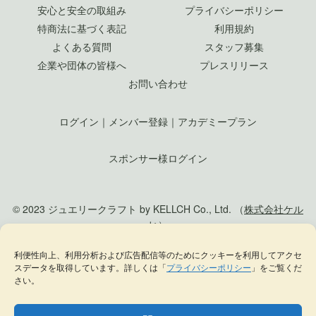
安心と安全の取組み
プライバシーポリシー
特商法に基づく表記
利用規約
よくある質問
スタッフ募集
企業や団体の皆様へ
プレスリリース
お問い合わせ
ログイン
｜
メンバー登録
｜
アカデミープラン
スポンサー様ログイン
© 2023 ジュエリークラフト by KELLCH Co., Ltd. （
株式会社ケル
ヒ
）
利便性向上、利用分析および広告配信等のためにクッキーを利用してアクセ
私達は、地方創生SDGs官民連携プラットフォームに加盟しています
スデータを取得しています。詳しくは「
プライバシーポリシー
」をご覧くだ
私達は、（一社）
日本ジュエリー協会
の正会員として日本のジュエリー文化の発
さい。
展に貢献します