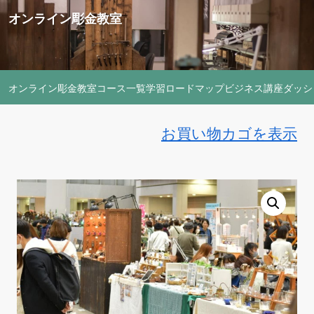
オンライン彫金教室
オンライン彫金教室
コース一覧
学習ロードマップ
ビジネス講座
ダッシ
お買い物カゴを表示