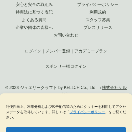
安心と安全の取組み
プライバシーポリシー
特商法に基づく表記
利用規約
よくある質問
スタッフ募集
企業や団体の皆様へ
プレスリリース
お問い合わせ
ログイン
｜
メンバー登録
｜
アカデミープラン
スポンサー様ログイン
© 2023 ジュエリークラフト by KELLCH Co., Ltd. （
株式会社ケル
ヒ
）
利便性向上、利用分析および広告配信等のためにクッキーを利用してアクセ
私達は、地方創生SDGs官民連携プラットフォームに加盟しています
スデータを取得しています。詳しくは「
プライバシーポリシー
」をご覧くだ
私達は、（一社）
日本ジュエリー協会
の正会員として日本のジュエリー文化の発
さい。
展に貢献します