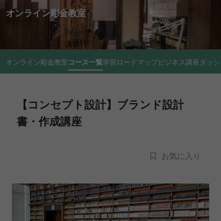
オンライン彫金教室
オンライン彫金教室
コース一覧
学習ロードマップ
ビジネス講座
ダッシ
【コンセプト設計】ブランド設計
書・作成講座
お気に入り