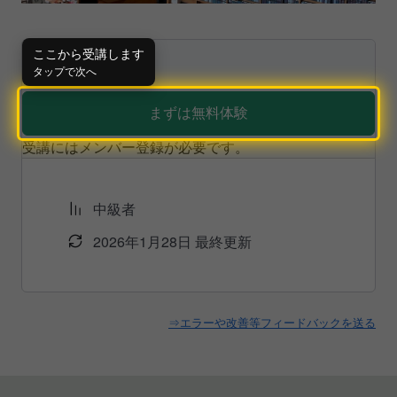
¥
1,480
ここから受講します
タップで次へ
まずは無料体験
受講にはメンバー登録が必要です。
中級者
2026年1月28日 最終更新
⇒エラーや改善等フィードバックを送る