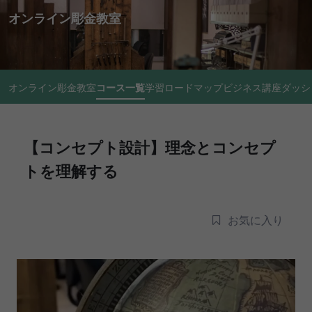
オンライン彫金教室
オンライン彫金教室
コース一覧
学習ロードマップ
ビジネス講座
ダッシ
【コンセプト設計】理念とコンセプ
トを理解する
お気に入り