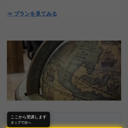
⇒ プランを見てみる
¥
0
ここから受講します
タップで次へ