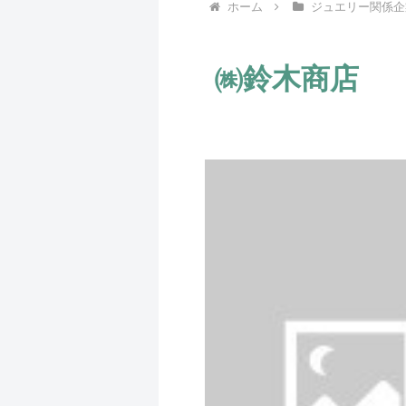
ホーム
ジュエリー関係企
㈱鈴木商店