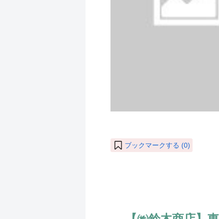
ブックマークする (
0
)
【㈱鈴木商店】