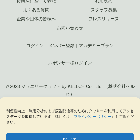
特商法に基づく表記
利用規約
よくある質問
スタッフ募集
企業や団体の皆様へ
プレスリリース
お問い合わせ
ログイン
｜
メンバー登録
｜
アカデミープラン
スポンサー様ログイン
© 2023 ジュエリークラフト by KELLCH Co., Ltd. （
株式会社ケル
ヒ
）
私達は、地方創生SDGs官民連携プラットフォームに加盟しています
利便性向上、利用分析および広告配信等のためにクッキーを利用してアクセ
スデータを取得しています。詳しくは「
プライバシーポリシー
」をご覧くだ
私達は、（一社）
日本ジュエリー協会
の正会員として日本のジュエリー文化の発
さい。
展に貢献します
閉じる