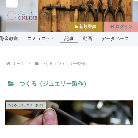
新規登録
ログイン
彫金教室
コミュニティ
記事
動画
データベース
ホーム
つくる（ジュエリー製作）
つくる（ジュエリー製作）
つくる（ジュエリー製作）