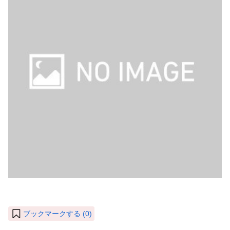
ブックマークする (
0
)