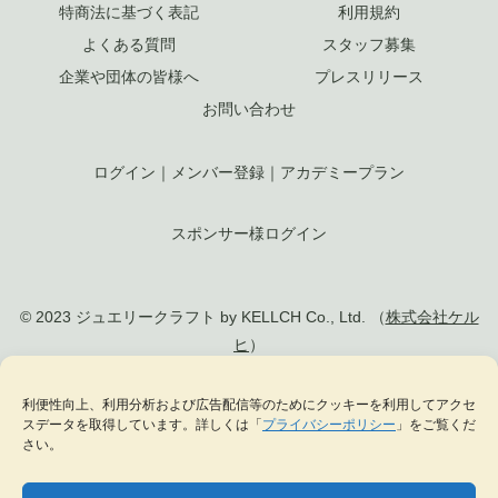
特商法に基づく表記
利用規約
よくある質問
スタッフ募集
企業や団体の皆様へ
プレスリリース
お問い合わせ
ログイン
｜
メンバー登録
｜
アカデミープラン
スポンサー様ログイン
© 2023 ジュエリークラフト by KELLCH Co., Ltd. （
株式会社ケル
ヒ
）
私達は、地方創生SDGs官民連携プラットフォームに加盟しています
利便性向上、利用分析および広告配信等のためにクッキーを利用してアクセ
スデータを取得しています。詳しくは「
プライバシーポリシー
」をご覧くだ
私達は、（一社）
日本ジュエリー協会
の正会員として日本のジュエリー文化の発
さい。
展に貢献します