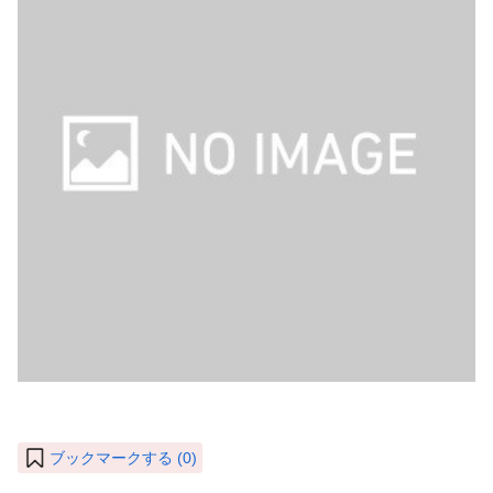
ブックマークする (
0
)