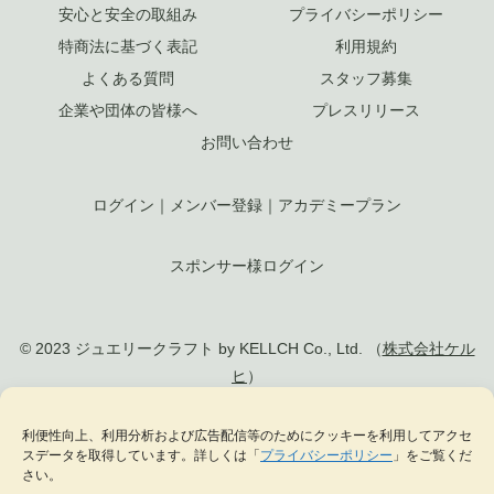
安心と安全の取組み
プライバシーポリシー
特商法に基づく表記
利用規約
よくある質問
スタッフ募集
企業や団体の皆様へ
プレスリリース
お問い合わせ
ログイン
｜
メンバー登録
｜
アカデミープラン
スポンサー様ログイン
© 2023 ジュエリークラフト by KELLCH Co., Ltd. （
株式会社ケル
ヒ
）
私達は、地方創生SDGs官民連携プラットフォームに加盟しています
利便性向上、利用分析および広告配信等のためにクッキーを利用してアクセ
スデータを取得しています。詳しくは「
プライバシーポリシー
」をご覧くだ
私達は、（一社）
日本ジュエリー協会
の正会員として日本のジュエリー文化の発
さい。
展に貢献します