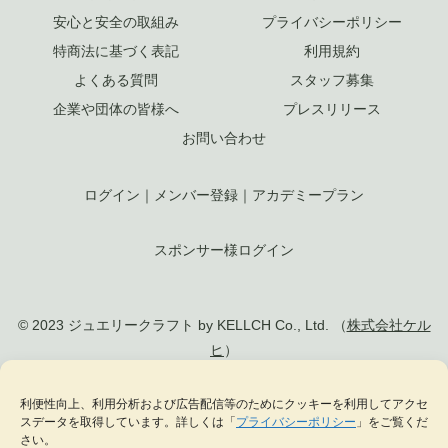
安心と安全の取組み
プライバシーポリシー
特商法に基づく表記
利用規約
よくある質問
スタッフ募集
企業や団体の皆様へ
プレスリリース
お問い合わせ
ログイン
｜
メンバー登録
｜
アカデミープラン
スポンサー様ログイン
© 2023 ジュエリークラフト by KELLCH Co., Ltd. （
株式会社ケル
ヒ
）
私達は、地方創生SDGs官民連携プラットフォームに加盟しています
利便性向上、利用分析および広告配信等のためにクッキーを利用してアクセ
スデータを取得しています。詳しくは「
プライバシーポリシー
」をご覧くだ
私達は、（一社）
日本ジュエリー協会
の正会員として日本のジュエリー文化の発
さい。
展に貢献します