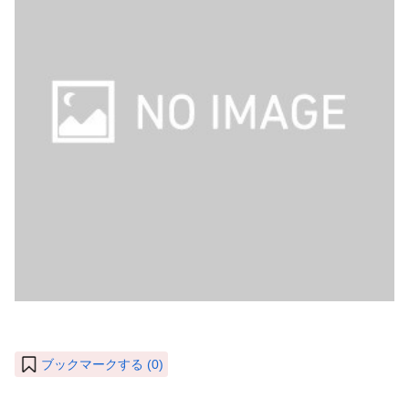
ブックマークする (
0
)