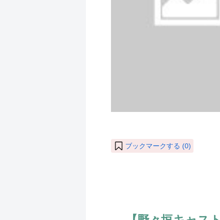
ブックマークする (
0
)
【野々垣キャス