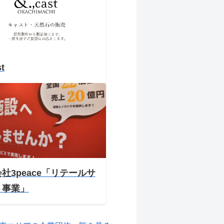
st
社3peace「リテールサ
ト事業」