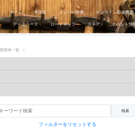
ホーム
学生証
メンバー特典
オンライン彫金教室
データベース
ロードマップ
ストア
イベント情
業団体一覧
フィルターをリセットする