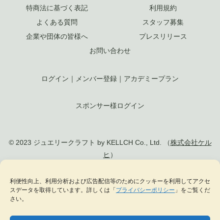
特商法に基づく表記
利用規約
よくある質問
スタッフ募集
企業や団体の皆様へ
プレスリリース
お問い合わせ
ログイン
｜
メンバー登録
｜
アカデミープラン
スポンサー様ログイン
© 2023 ジュエリークラフト by KELLCH Co., Ltd. （
株式会社ケル
ヒ
）
私達は、地方創生SDGs官民連携プラットフォームに加盟しています
利便性向上、利用分析および広告配信等のためにクッキーを利用してアクセ
スデータを取得しています。詳しくは「
プライバシーポリシー
」をご覧くだ
私達は、（一社）
日本ジュエリー協会
の正会員として日本のジュエリー文化の発
さい。
展に貢献します