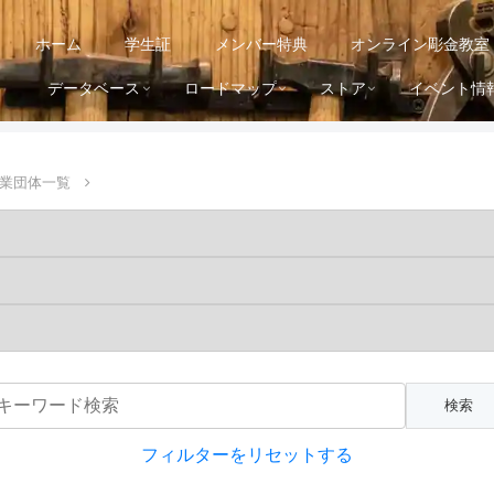
ホーム
学生証
メンバー特典
オンライン彫金教室
データベース
ロードマップ
ストア
イベント情
業団体一覧
フィルターをリセットする