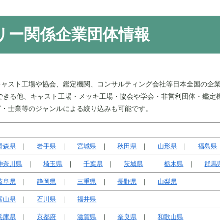
リー関係企業団体情報
キャスト工場や協会、鑑定機関、コンサルティング会社等日本全国の企
できる他、キャスト工場・メッキ工場・協会や学会・非営利団体・鑑定
グ・士業等のジャンルによる絞り込みも可能です。
青森県
岩手県
宮城県
秋田県
山形県
福島県
神奈川県
埼玉県
千葉県
茨城県
栃木県
群馬
岐阜県
静岡県
三重県
長野県
山梨県
富山県
石川県
福井県
兵庫県
京都府
滋賀県
奈良県
和歌山県