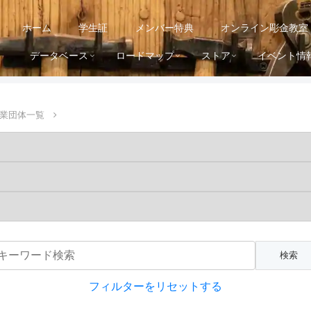
ホーム
学生証
メンバー特典
オンライン彫金教室
データベース
ロードマップ
ストア
イベント情
業団体一覧
フィルターをリセットする