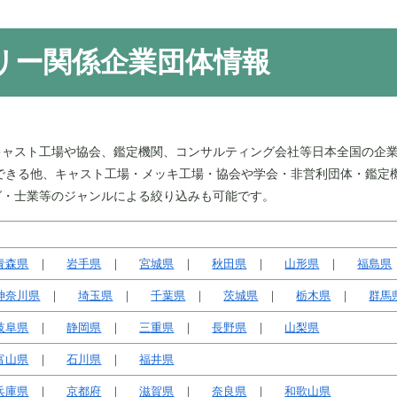
リー関係企業団体情報
キャスト工場や協会、鑑定機関、コンサルティング会社等日本全国の企
できる他、キャスト工場・メッキ工場・協会や学会・非営利団体・鑑定
グ・士業等のジャンルによる絞り込みも可能です。
青森県
岩手県
宮城県
秋田県
山形県
福島県
神奈川県
埼玉県
千葉県
茨城県
栃木県
群馬
岐阜県
静岡県
三重県
長野県
山梨県
富山県
石川県
福井県
兵庫県
京都府
滋賀県
奈良県
和歌山県