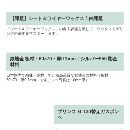
銀ろう材 9分ロウ 5g 50×厚0.25×40mm
日本の工場で作られた高品質な銀ろう材（9分ロウ 5g）です。
【課題】シート＆ワイヤーワックス自由課題
「シート＆ワイヤーワックス」の自由課題を通して、ワックスモデリ
ングの基本をマスターします。
銀地金 板材：60×70・厚0.3mm｜シルバー950 彫金
材料
日本国内で精錬・製材している高品質な銀地金の材料（板材：
60×70・厚0.3mm）です。（※写真は1.0mm厚）
プリンス Ｇ-130替えガスボン