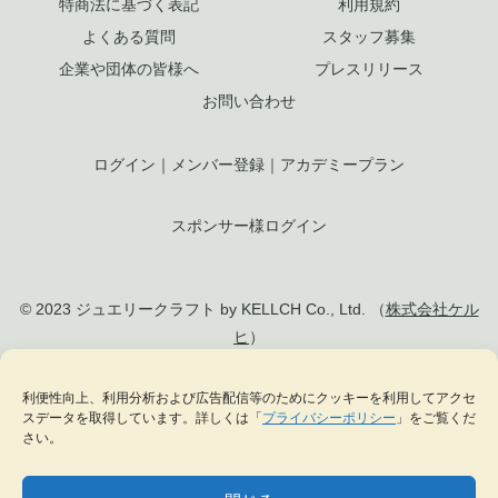
わざのわ
運営者情報
安心と安全の取組み
プライバシーポリシー
特商法に基づく表記
利用規約
よくある質問
スタッフ募集
企業や団体の皆様へ
プレスリリース
お問い合わせ
ログイン
｜
メンバー登録
｜
アカデミープラン
スポンサー様ログイン
© 2023 ジュエリークラフト by KELLCH Co., Ltd. （
株式会社ケル
利便性向上、利用分析および広告配信等のためにクッキーを利用してアクセ
ヒ
）
スデータを取得しています。詳しくは「
プライバシーポリシー
」をご覧くだ
さい。
私達は、地方創生SDGs官民連携プラットフォームに加盟しています
私達は、（一社）
日本ジュエリー協会
の正会員として日本のジュエリー文化の発