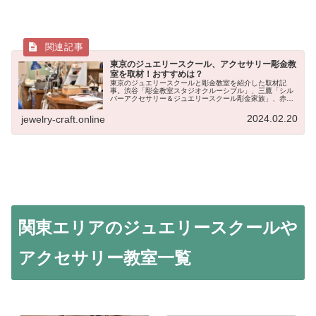
東京のジュエリースクール、アクセサリー彫金教
室を取材！おすすめは？
東京のジュエリースクールと彫金教室を紹介した取材記
事。渋谷「彫金教室スタジオクルーシブル」、三鷹「シル
バーアクセサリー＆ジュエリースクール彫金家族」、赤羽
「赤羽彫金 銀ゆび輪」、吉祥寺「DOVE Academy of
Jewelry Arts（ダブ・アカデミー・オブ・ジュエリーアー
2024.02.20
jewelry-craft.online
ツ）の4校を、現役のジュエリースクール講師が取材し、
各彫金教室の特徴や評判を紹介。東京都内で、ジュエリー
制作やアクセサリー制作、彫金技術を学びたい人のジュエ
リースクールや彫金教室選びの参考に。
関東エリアのジュエリースクールや
アクセサリー教室一覧