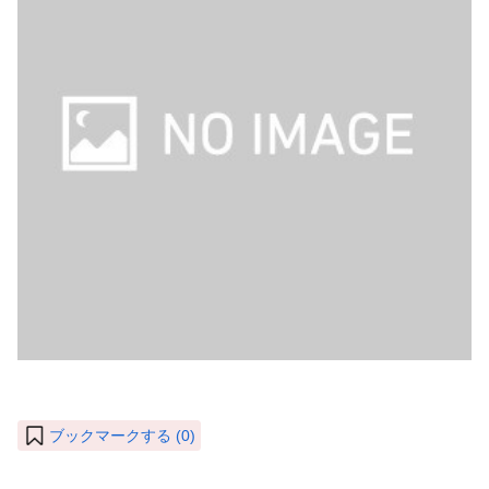
ブックマークする (
0
)