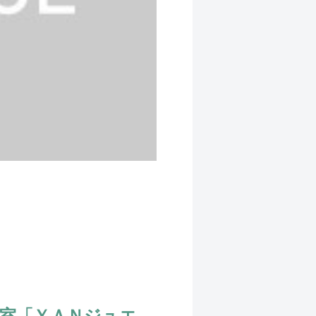
室「ＹＡＮジュエ