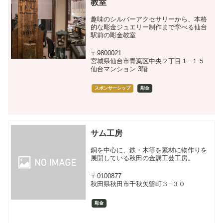
教室
趣味のシルバーアクセサリーから、本格
的な彫金ジュエリー制作まで学べる仙台
駅前の彫金教室
〒9800021
宮城県仙台市青葉区中央２丁目１−１５
仙台マンション 3階
スポンサーシップ
彫金
サム工房
銅を中心に、鉄・木等を素材に物作りを
展開している秋田の金属工芸工房。
〒0100877
秋田県秋田市千秋矢留町３−３０
彫金