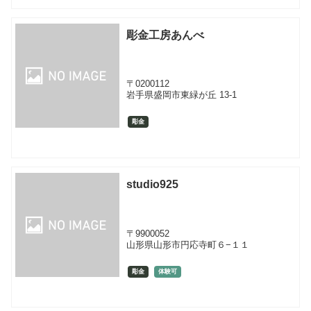
彫金工房あんべ
〒0200112
岩手県盛岡市東緑が丘 13-1
彫金
studio925
〒9900052
山形県山形市円応寺町６−１１
彫金
体験可