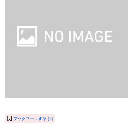
ブックマークする (
0
)