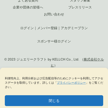
よくある質問
スタッフ募集
企業や団体の皆様へ
プレスリリース
お問い合わせ
ログイン
｜
メンバー登録
｜
アカデミープラン
スポンサー様ログイン
© 2023 ジュエリークラフト by KELLCH Co., Ltd. （
株式会社ケル
ヒ
）
私達は、地方創生SDGs官民連携プラットフォームに加盟しています
利便性向上、利用分析および広告配信等のためにクッキーを利用してアクセ
スデータを取得しています。詳しくは「
プライバシーポリシー
」をご覧くだ
私達は、（一社）
日本ジュエリー協会
の正会員として日本のジュエリー文化の発
さい。
展に貢献します
閉じる