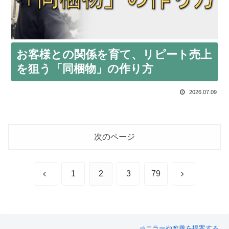
お客様との関係を育て、リピート売上
を狙う「同梱物」の作り方
2026.07.09
次のページ
前
次
1
2
3
79
へ
へ
⇒エラーや改善を提案する