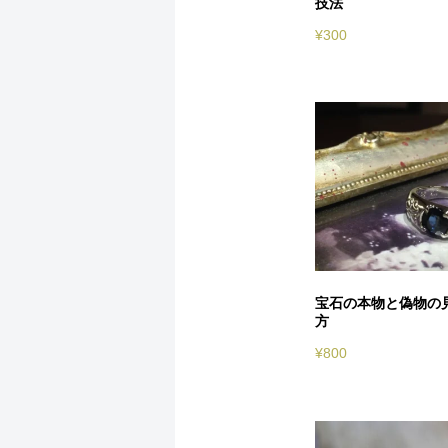
技法
¥
300
宝石の本物と偽物の
方
¥
800