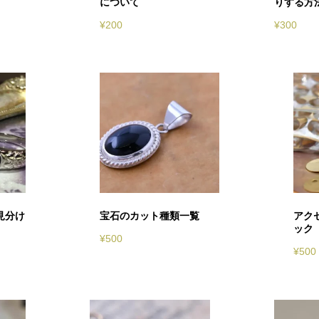
について
りする方
¥
200
¥
300
見分け
宝石のカット種類一覧
アク
ック
¥
500
¥
500