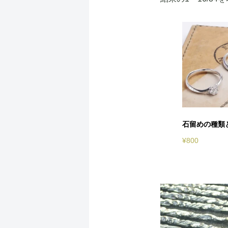
石留めの種類
¥
800