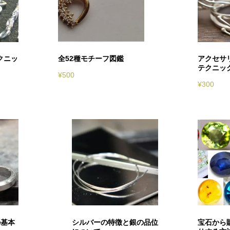
クニッ
全52種モチーフ図鑑
アクセサ
テクニッ
¥
500
¥
300
の基本
シルバーの特徴と銀の品位
宝石から