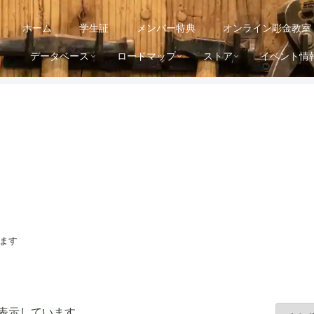
ホーム
学生証
メンバー特典
オンライン彫金教室
データベース
ロードマップ
ストア
イベント情
ます
人
4を表示しています