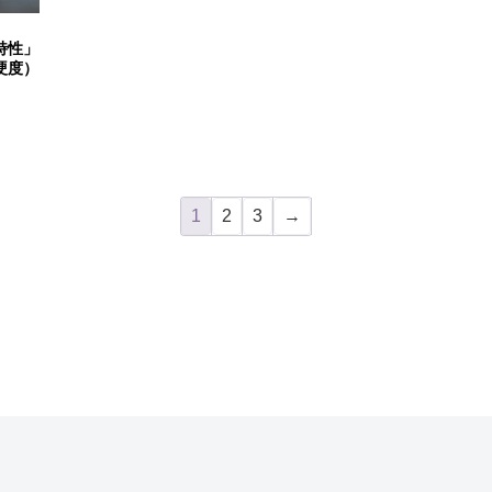
特性」
硬度）
1
2
3
→