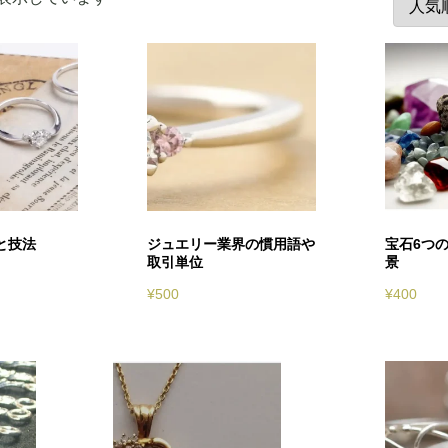
気
順
と技法
ジュエリー業界の慣用語や
宝石6つ
取引単位
景
¥
500
¥
400