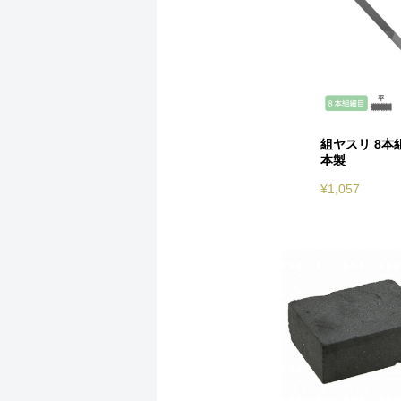
組ヤスリ 8本組
本製
¥
1,057