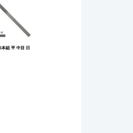
5本組 平 中目 日