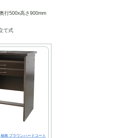
奥行500x高さ900mm
立て式
X 袖無 ブラウンハードコート