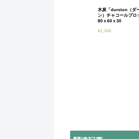
木炭「durston（ダ
ン）チャコールブロ
80ｘ60ｘ30
¥
1,346