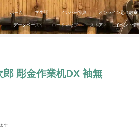
ホーム
学生証
メンバー特典
オンライン彫金教室
データベース
ロードマップ
ストア
イベント情
郎 彫金作業机DX 袖無
ます