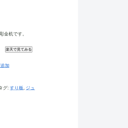
彫金机です。
楽天で見てみる
に追加
タグ:
すり板
,
ジュ