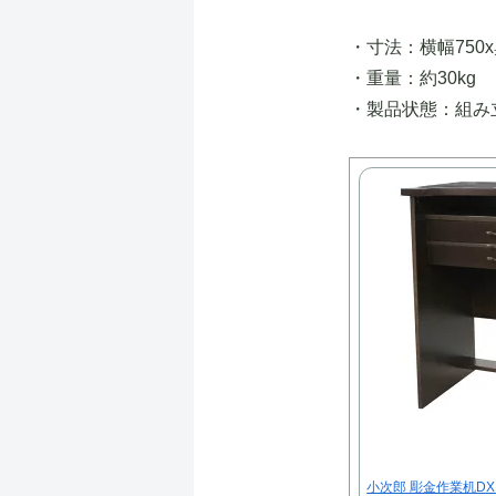
・寸法：横幅750x
・重量：約30kg
・製品状態：組み
小次郎 彫金作業机D