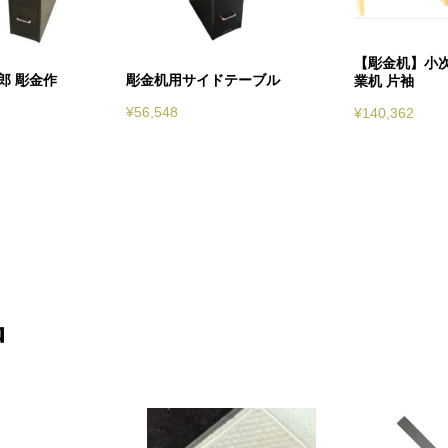
【彫金机】小次
郎 彫金作
彫金机用サイドテーブル
業机 片袖
¥
56,548
¥
140,362
品