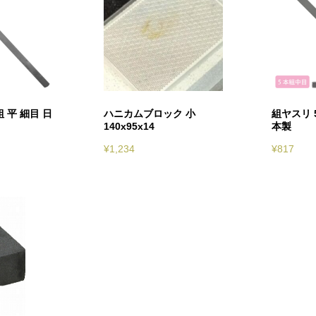
 平 細目 日
ハニカムブロック 小
組ヤスリ 
140x95x14
本製
¥
1,234
¥
817