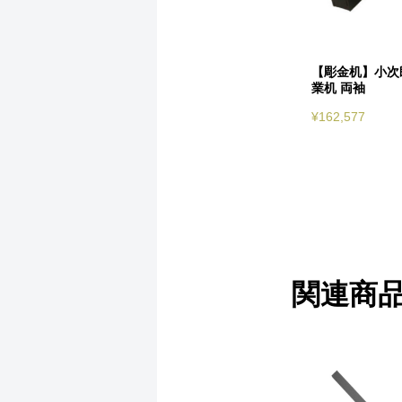
【彫金机】小次
業机 両袖
¥
162,577
関連商