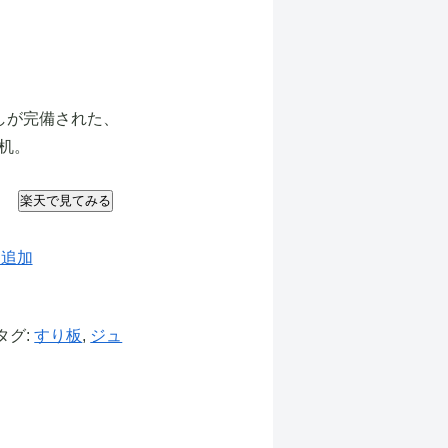
しが完備された、
机。
楽天で見てみる
に追加
タグ:
すり板
,
ジュ