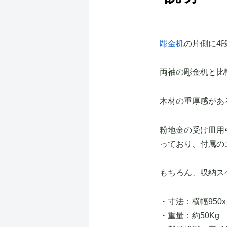
彫金机
の片側に4
両袖の彫金机と比
木材の重厚感があ
粉地金の受け皿用
っており、付属の
もちろん、収納ス
・寸法：横幅950x
・重量：約50Kg