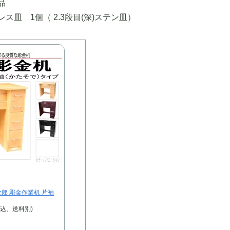
品
ス皿 1個（ 2.3段目(深)ステン皿）
郎 彫金作業机 片袖
税込、送料別)