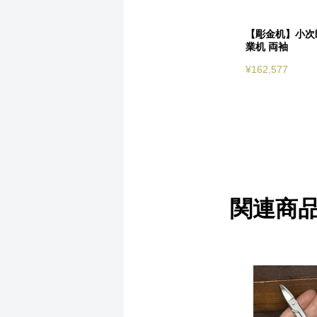
【彫金机】小次
業机 両袖
¥
162,577
関連商