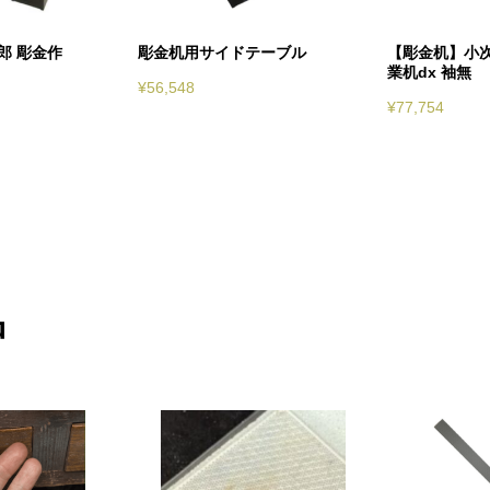
郎 彫金作
彫金机用サイドテーブル
【彫金机】小次
業机dx 袖無
¥
56,548
¥
77,754
品