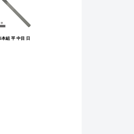
5本組 平 中目 日