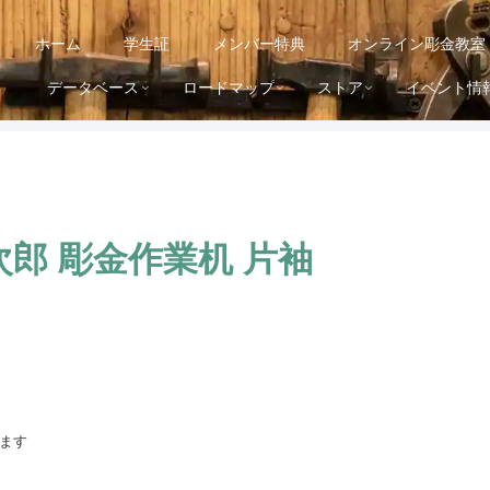
ホーム
学生証
メンバー特典
オンライン彫金教室
データベース
ロードマップ
ストア
イベント情
郎 彫金作業机 片袖
ます