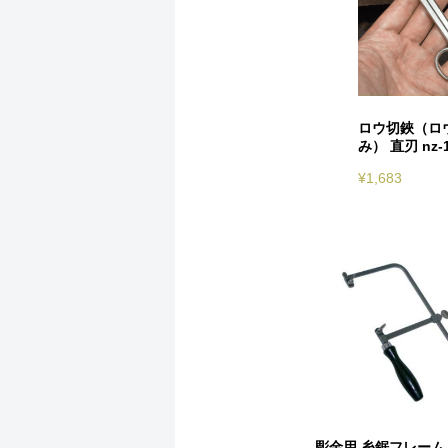
ロウ切鋏（ロ
み） 直刃 nz-1
¥
1,683
彫金用 糸鋸フレーム