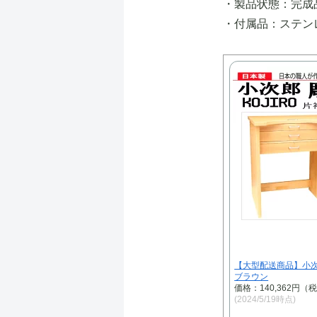
・製品状態：完成
・付属品：ステンレ
【大型配送商品】小次
ブラウン
価格：140,362円（
(2024/5/19時点)