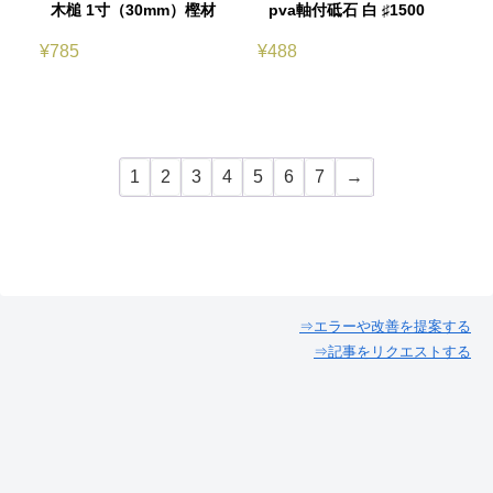
木槌 1寸（30mm）樫材
pva軸付砥石 白 ♯1500
¥
785
¥
488
1
2
3
4
5
6
7
→
⇒エラーや改善を提案する
⇒記事をリクエストする