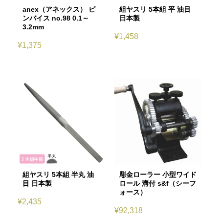
anex（アネックス） ピ
組ヤスリ 5本組 平 油目
ンバイス no.98 0.1～
日本製
3.2mm
¥
1,458
¥
1,375
組ヤスリ 5本組 半丸 油
彫金ローラー 小型ワイド
目 日本製
ロール 溝付 s&f（シーフ
ォース）
¥
2,435
¥
92,318