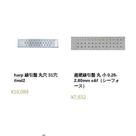
harp 線引盤 丸穴 31穴
超硬線引盤 丸 小 0.26-
#md2
2.80mm s&f（シーフォ
ース）
¥
16,084
¥
7,832