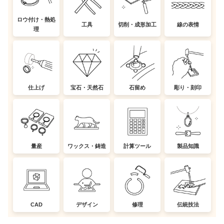
ロウ付け・熱処
工具
切削・成形加工
線の表情
理
仕上げ
宝石・天然石
石留め
彫り・刻印
量産
ワックス・鋳造
計算ツール
製品知識
CAD
デザイン
修理
伝統技法