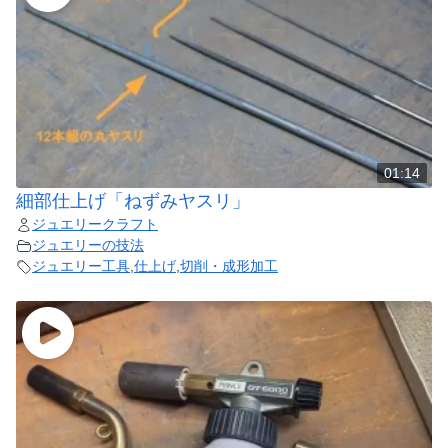
01:14
細部仕上げ「ねずみヤスリ」
ジュエリークラフト
ジュエリーの技法
ジュエリー工具
,
仕上げ
,
切削・成形加工