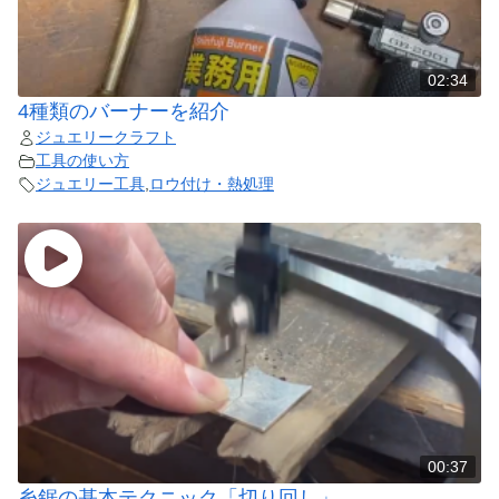
02:34
4種類のバーナーを紹介
ジュエリークラフト
工具の使い方
ジュエリー工具
,
ロウ付け・熱処理
00:37
糸鋸の基本テクニック「切り回し」