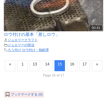
00:41
ロウ付けの基本「差しロウ」
ジュエリークラフト
ジュエリーの技法
ろう付け
,
ロウ付け・熱処理
«
1
13
14
15
16
17
»
Page 15 of 17
ブックマークする (
0
)