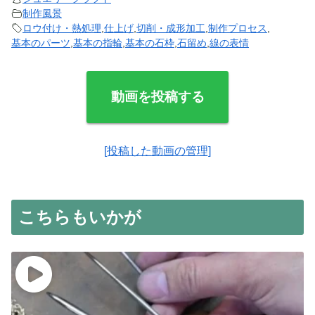
制作風景
ロウ付け・熱処理
,
仕上げ
,
切削・成形加工
,
制作プロセス
,
基本のパーツ
,
基本の指輪
,
基本の石枠
,
石留め
,
線の表情
動画を投稿する
[投稿した動画の管理]
こちらもいかが