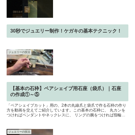
30秒でジュエリー制作！ケガキの基本テクニック！
ジュエリーの技法
【基本の石枠】ペアシェイプ用石座（袋爪）｜石座
の作成①～⑤
「ペアシェイプカット」用の、2本の丸線爪と袋爪で作る石枠の作り
方を動画を交えてご紹介しています。この基本の石枠に、 丸カンを
つければペンダントやネックレスに、 リングの腕をつければ指輪に
なります。今回は、練習用として合成ルビーを使用しており...
ジュエリーの技法