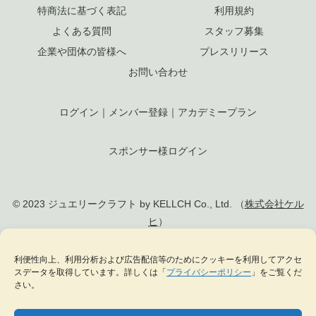
特商法に基づく表記
利用規約
よくある質問
スタッフ募集
企業や団体の皆様へ
プレスリリース
お問い合わせ
ログイン
｜
メンバー登録
｜
アカデミープラン
スポンサー様ログイン
© 2023 ジュエリークラフト by KELLCH Co., Ltd. （
株式会社ケル
ヒ
）
利便性向上、利用分析および広告配信等のためにクッキーを利用してアクセ
私達は、地方創生SDGs官民連携プラットフォームに加盟しています
スデータを取得しています。詳しくは「
プライバシーポリシー
」をご覧くだ
私達は、（一社）
日本ジュエリー協会
の正会員として日本のジュエリー文化の発
さい。
展に貢献します