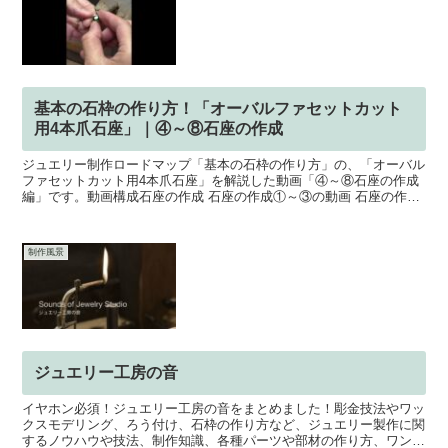
基本の石枠の作り方！「オーバルファセットカット
用4本爪石座」｜④～⑧石座の作成
ジュエリー制作ロードマップ「基本の石枠の作り方」の、「オーバル
ファセットカット用4本爪石座」を解説した動画「④～⑧石座の作成
編」です。動画構成石座の作成 石座の作成①～③の動画 石座の作成
④～⑧の動画 石座の作成⑨～⑭の動画爪のロウ付け 爪...
制作風景
ジュエリー工房の音
イヤホン必須！ジュエリー工房の音をまとめました！彫金技法やワッ
クスモデリング、ろう付け、石枠の作り方など、ジュエリー製作に関
するノウハウや技法、制作知識、各種パーツや部材の作り方、ワンポ