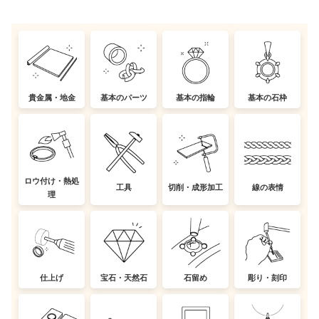
貴金属・地金
基本のパーツ
基本の指輪
基本の石枠
ロウ付け・熱処
工具
切削・成形加工
線の表情
理
仕上げ
宝石・天然石
石留め
彫り・刻印