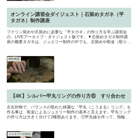
オンライン講習会ダイジェスト｜石留めタガネ（平
タガネ）制作講座
フクリン留めや爪留めに必要な「平タガネ」の作り方を学ぶ講習会
の、LIVEアーカイブ・ダイジェスト版です。▼石留めタガネ制作講
座の概要タガネは、ジュエリー制作の中でも、石留めや彫金（彫り）
に使用する基本の工具です。石留めには必須の工具ですが、...
制作風景
【4K】シルバー甲丸リングの作り方⑥ すり合わせ
左右対称で、バランスの取れた綺麗な「甲丸（こうまる）リング」を
作る事は、彫金によるジュエリー制作の基本と言えます。甲丸リング
の作り方は大きく分けて2種類あります。①甲丸線を作って、指輪を
制作する②平打ちリングを削って制作するこの動画では「①...
ジュエリーの技法