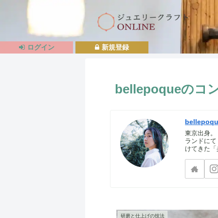
ログイン
新規登録
bellepoque
bellepoq
東京出身。
ランドに
けてきた「身
研磨と仕上げの技法