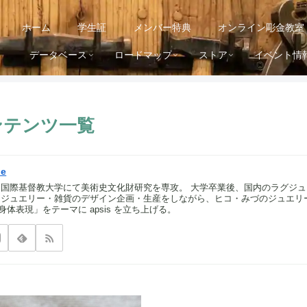
ホーム
学生証
メンバー特典
オンライン彫金教室
データベース
ロードマップ
ストア
イベント情
のコンテンツ一覧
ue
 国際基督教大学にて美術史文化財研究を専攻。 大学卒業後、国内のラグジュア
て ジュエリー・雑貨のデザイン企画・生産をしながら、ヒコ・みづのジュエ
体表現」をテーマに apsis を立ち上げる。