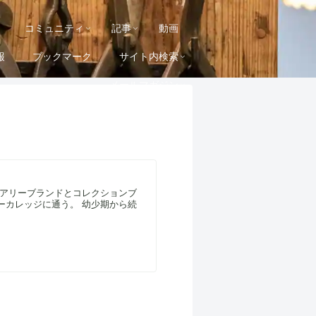
コミュニティ
記事
動画
報
ブックマーク
サイト内検索
メールマガジン
リーブランドとコレクションブ
リーカレッジに通う。 幼少期から続