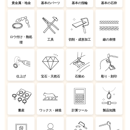
貴金属・地金
基本のパーツ
基本の指輪
基本の石枠
ロウ付け・熱処
工具
切削・成形加工
線の表情
理
仕上げ
宝石・天然石
石留め
彫り・刻印
量産
ワックス・鋳造
計算ツール
製品知識