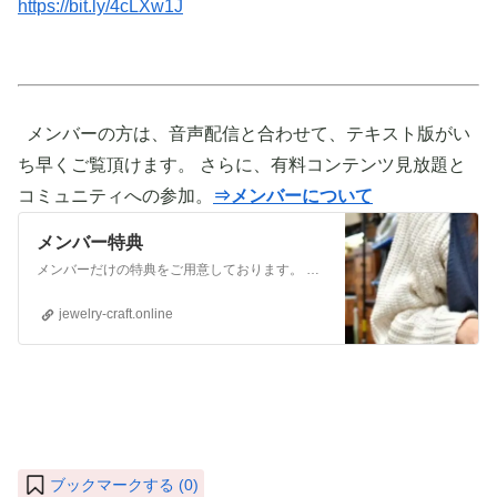
https://bit.ly/4cLXw1J
メンバーの方は、音声配信と合わせて、テキスト版がい
ち早くご覧頂けます。 さらに、有料コンテンツ見放題と
コミュニティへの参加。
⇒メンバーについて
メンバー特典
メンバーだけの特典をご用意しております。 ぜひご活用頂き、ご自身の活動に役立てて下さい。 ⇒メンバーについて詳しく見てみる メンバーになる （） ①有料コンテンツが見放題！ ジュエリー制作に関する情報やビジネス情報やブランディングに関する情
jewelry-craft.online
ブックマークする (
0
)