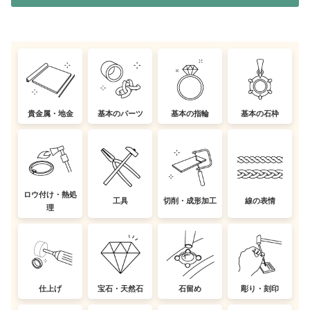
貴金属・地金
基本のパーツ
基本の指輪
基本の石枠
ロウ付け・熱処
工具
切削・成形加工
線の表情
理
仕上げ
宝石・天然石
石留め
彫り・刻印