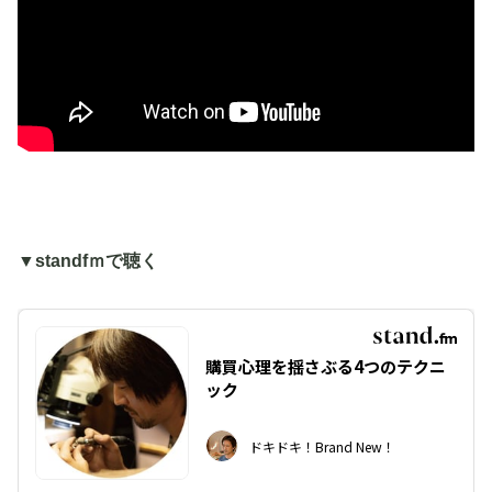
▼standfｍで聴く