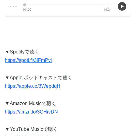
▼Spotifyで聴く
https://spoti.fi/3iFmPvi
▼Apple ポッドキャストで聴く
https://apple.co/3WepdqH
▼Amazon Musicで聴く
https://amzn.to/3GHivDN
▼YouTube Musicで聴く