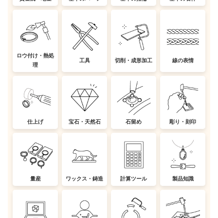
ロウ付け・熱処
工具
切削・成形加工
線の表情
理
仕上げ
宝石・天然石
石留め
彫り・刻印
量産
ワックス・鋳造
計算ツール
製品知識