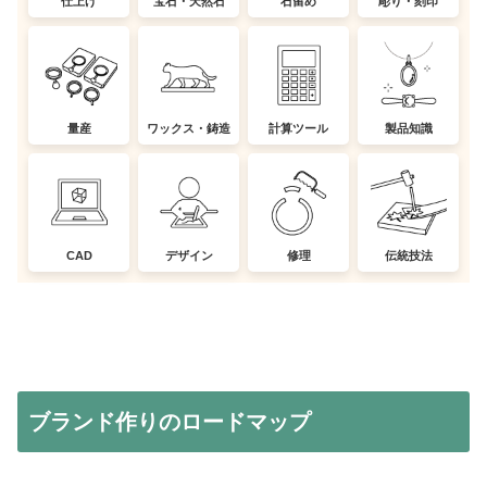
仕上げ
宝石・天然石
石留め
彫り・刻印
量産
ワックス・鋳造
計算ツール
製品知識
CAD
デザイン
修理
伝統技法
ブランド作りのロードマップ