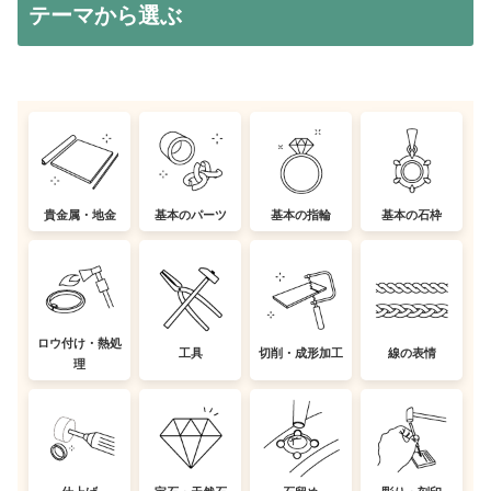
テーマから選ぶ
貴金属・地金
基本のパーツ
基本の指輪
基本の石枠
ロウ付け・熱処
工具
切削・成形加工
線の表情
理