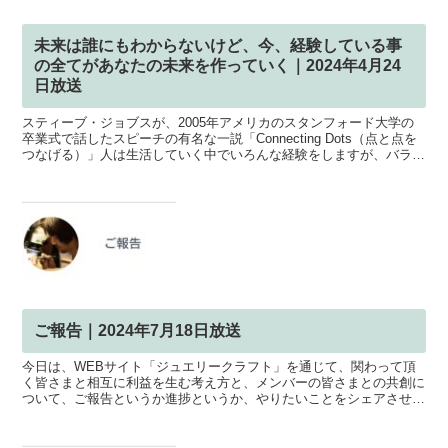
未来は誰にもわからないけど、今、経験している事
の全てがあなたの未来を作っていく｜2024年4月24
日放送
スティーブ・ジョブスが、2005年アメリカのスタンフォード大学の
卒業式で話したスピーチの有名な一説「Connecting Dots（点と点を
つなげる）」人は生活していく中でいろんな経験をしますが、バラバ
ラの経験であっても、将来、何らかのかた...
ご報告｜2024年7月18日放送
今日は、WEBサイト「ジュエリークラフト」を通じて、関わって頂
く皆さまと相互に利益を生む考え方と、メンバーの皆さまとの共創に
ついて、ご報告というか進捗というか、やりたいことをシェアさせて
頂きました！▼standfmで聴く .standfm-...