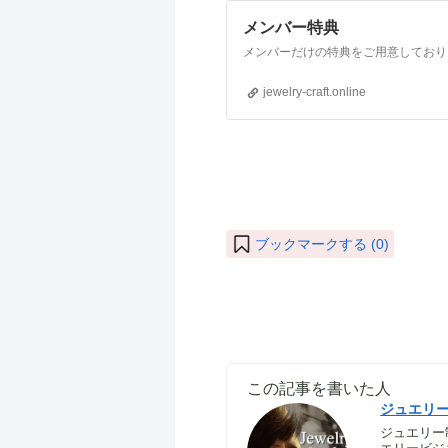
メンバー特典
jewelry-craft.online
ブックマークする (
0
)
この記事を書いた人
ジュエリ
ジュエリー