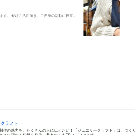
メンバーだけの特典をご用意しております。 ぜひご活用頂き、ご自身の活動に役立てて下さい。 ⇒メンバーについて詳しく見てみる メンバーになる （） ①有料コンテンツが見放題！ ジュエリー制作に関する情報やビジネス情報やブランディングに関する情
ークラフト
制作の魅力を、たくさんの人に伝えたい！「ジュエリークラフト」は、つく