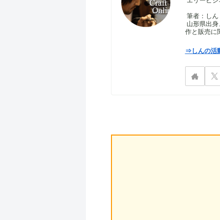
エリービジ
筆者：しん｜S
山形県出身
作と販売に
⇒しんの活