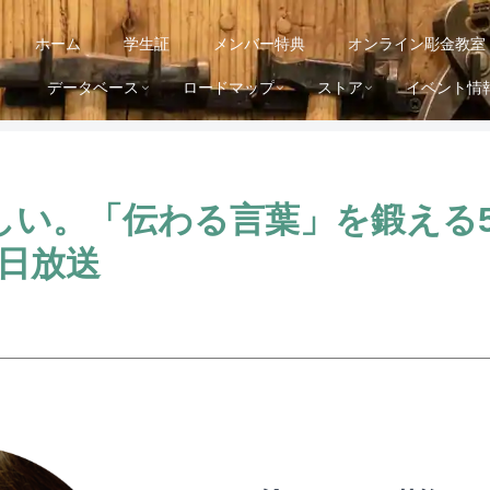
ホーム
学生証
メンバー特典
オンライン彫金教室
データベース
ロードマップ
ストア
イベント情
しい。「伝わる言葉」を鍛える
5日放送