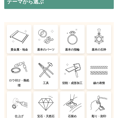
テーマから選ぶ
貴金属・地金
基本のパーツ
基本の指輪
基本の石枠
ロウ付け・熱処
工具
切削・成形加工
線の表情
理
仕上げ
宝石・天然石
石留め
彫り・刻印