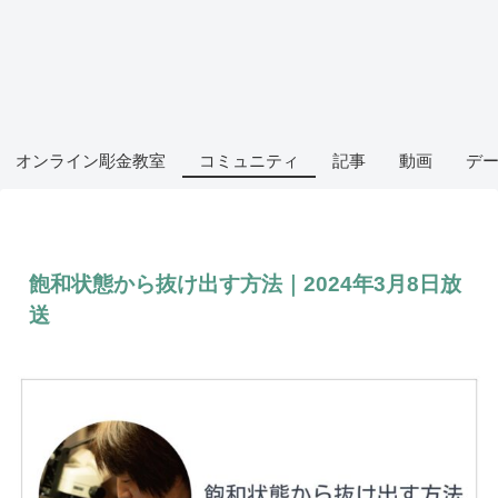
オンライン彫金教室
コミュニティ
記事
動画
デ
飽和状態から抜け出す方法｜2024年3月8日放
送