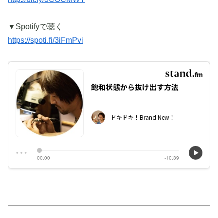
▼Spotifyで聴く
https://spoti.fi/3iFmPvi