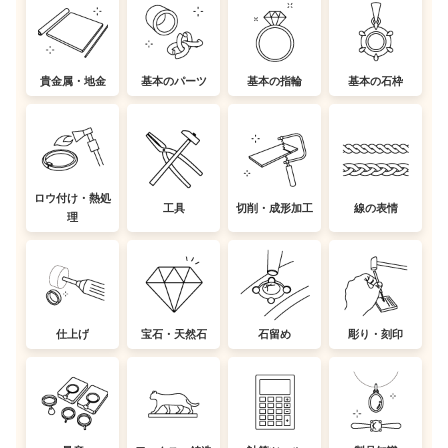
貴金属・地金
基本のパーツ
基本の指輪
基本の石枠
ロウ付け・熱処
工具
切削・成形加工
線の表情
理
仕上げ
宝石・天然石
石留め
彫り・刻印