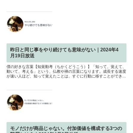
ト」という、新たな購買行動モデルについて、活舌の悪いサ...
昨日と同じ事をやり続けても意味がない｜2024年4
月19日放送
僕の好きな言葉【知覚動考（ちかくどうこう）】「知って、覚えて、
動いて、考える」という、仏教や禅の言葉になります。成長する速度
が速い人ほど、知って覚えたことは、すぐに行動に移すことができる
人だということです。面白いのは、【知 とも】【覚 かく...
モノだけが商品じゃない。付加価値を構成する3つの