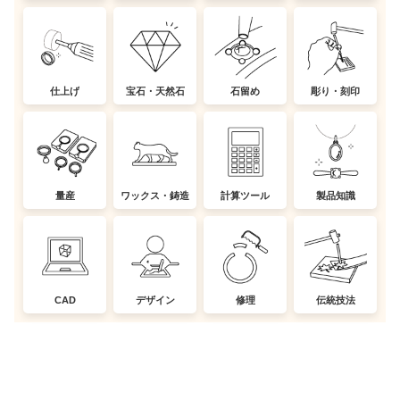
仕上げ
宝石・天然石
石留め
彫り・刻印
量産
ワックス・鋳造
計算ツール
製品知識
CAD
デザイン
修理
伝統技法