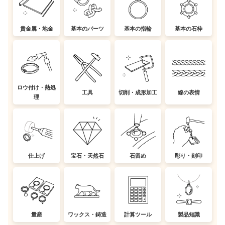
貴金属・地金
基本のパーツ
基本の指輪
基本の石枠
ロウ付け・熱処
工具
切削・成形加工
線の表情
理
仕上げ
宝石・天然石
石留め
彫り・刻印
量産
ワックス・鋳造
計算ツール
製品知識