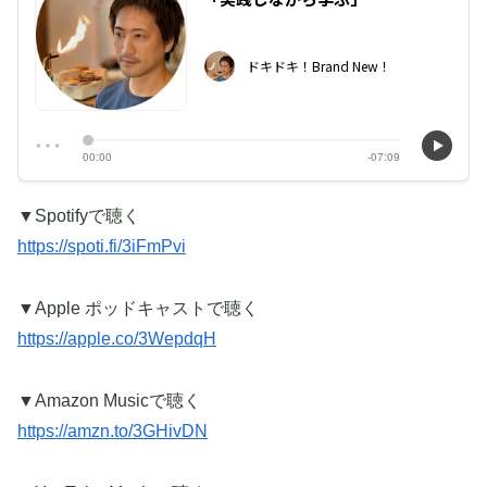
▼Spotifyで聴く
https://spoti.fi/3iFmPvi
▼Apple ポッドキャストで聴く
https://apple.co/3WepdqH
▼Amazon Musicで聴く
https://amzn.to/3GHivDN