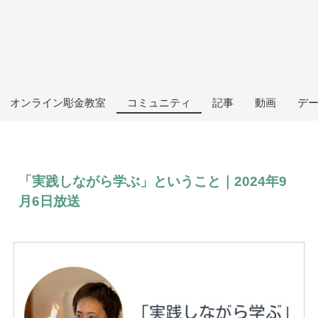
オンライン彫金教室
コミュニティ
記事
動画
デ
「実践しながら学ぶ」ということ｜2024年9
月6日放送