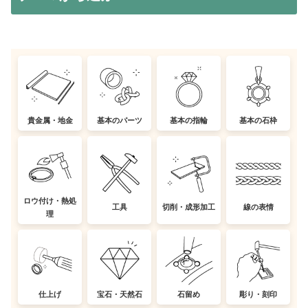
貴金属・地金
基本のパーツ
基本の指輪
基本の石枠
ロウ付け・熱処
工具
切削・成形加工
線の表情
理
仕上げ
宝石・天然石
石留め
彫り・刻印