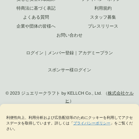
特商法に基づく表記
利用規約
よくある質問
スタッフ募集
企業や団体の皆様へ
プレスリリース
お問い合わせ
ログイン
｜
メンバー登録
｜
アカデミープラン
スポンサー様ログイン
© 2023 ジュエリークラフト by KELLCH Co., Ltd. （
株式会社ケル
ヒ
）
利便性向上、利用分析および広告配信等のためにクッキーを利用してアクセ
私達は、地方創生SDGs官民連携プラットフォームに加盟しています
スデータを取得しています。詳しくは「
プライバシーポリシー
」をご覧くだ
私達は、（一社）
日本ジュエリー協会
の正会員として日本のジュエリー文化の発
さい。
展に貢献します