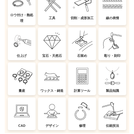
ロウ付け・熱処
工具
切削・成形加工
線の表情
理
仕上げ
宝石・天然石
石留め
彫り・刻印
量産
ワックス・鋳造
計算ツール
製品知識
CAD
デザイン
修理
伝統技法