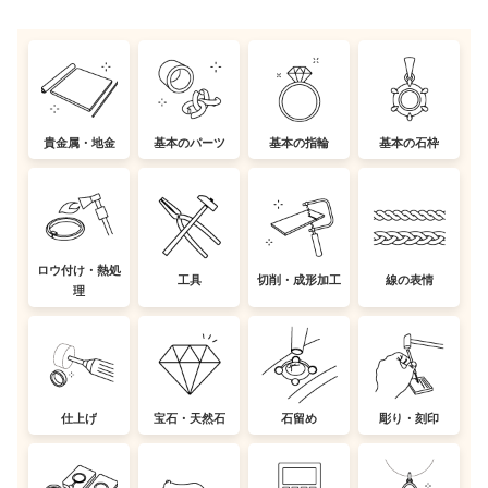
貴金属・地金
基本のパーツ
基本の指輪
基本の石枠
ロウ付け・熱処
工具
切削・成形加工
線の表情
理
仕上げ
宝石・天然石
石留め
彫り・刻印