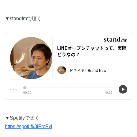
▼standfmで聴く
▼Spotifyで聴く
https://spoti.fi/3iFmPvi