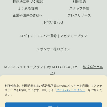
特商法に基づく表記
利用規約
よくある質問
スタッフ募集
企業や団体の皆様へ
プレスリリース
お問い合わせ
ログイン
｜
メンバー登録
｜
アカデミープラン
スポンサー様ログイン
© 2023 ジュエリークラフト by KELLCH Co., Ltd. （
株式会社ケル
ヒ
）
利便性向上、利用分析および広告配信等のためにクッキーを利用してアクセ
私達は、地方創生SDGs官民連携プラットフォームに加盟しています
スデータを取得しています。詳しくは「
プライバシーポリシー
」をご覧くだ
私達は、（一社）
日本ジュエリー協会
の正会員として日本のジュエリー文化の発
さい。
展に貢献します