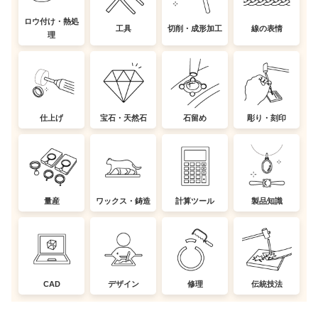
ロウ付け・熱処
工具
切削・成形加工
線の表情
理
仕上げ
宝石・天然石
石留め
彫り・刻印
量産
ワックス・鋳造
計算ツール
製品知識
CAD
デザイン
修理
伝統技法