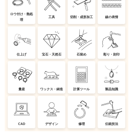
ロウ付け・熱処
工具
切削・成形加工
線の表情
理
仕上げ
宝石・天然石
石留め
彫り・刻印
量産
ワックス・鋳造
計算ツール
製品知識
CAD
デザイン
修理
伝統技法