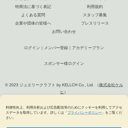
特商法に基づく表記
利用規約
よくある質問
スタッフ募集
企業や団体の皆様へ
プレスリリース
お問い合わせ
ログイン
｜
メンバー登録
｜
アカデミープラン
スポンサー様ログイン
© 2023 ジュエリークラフト by KELLCH Co., Ltd. （
株式会社ケル
ヒ
）
私達は、地方創生SDGs官民連携プラットフォームに加盟しています
利便性向上、利用分析および広告配信等のためにクッキーを利用してアクセ
スデータを取得しています。詳しくは「
プライバシーポリシー
」をご覧くだ
私達は、（一社）
日本ジュエリー協会
の正会員として日本のジュエリー文化の発
さい。
展に貢献します