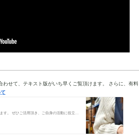
合わせて、テキスト版がいち早くご覧頂けます。 さらに、有料
いて
メンバーだけの特典をご用意しております。 ぜひご活用頂き、ご自身の活動に役立てて下さい。 ⇒メンバーについて詳しく見てみる メンバーになる （） ①有料コンテンツが見放題！ ジュエリー制作に関する情報やビジネス情報やブランディングに関する情