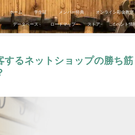
ホーム
学生証
メンバー特典
オンライン彫金教室
データベース
ロードマップ
ストア
イベント情
客するネットショップの勝ち筋
？